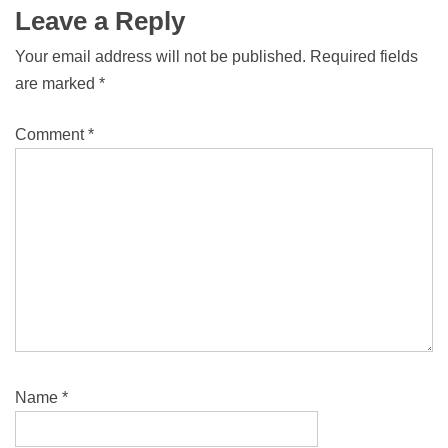
Leave a Reply
Your email address will not be published.
Required fields
are marked
*
Comment
*
Name
*