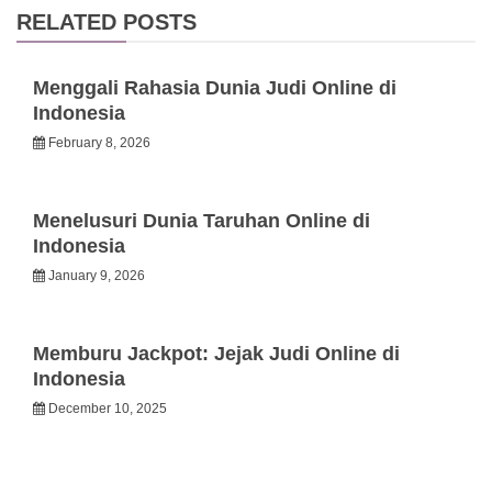
RELATED POSTS
Menggali Rahasia Dunia Judi Online di
Indonesia
February 8, 2026
Menelusuri Dunia Taruhan Online di
Indonesia
January 9, 2026
Memburu Jackpot: Jejak Judi Online di
Indonesia
December 10, 2025