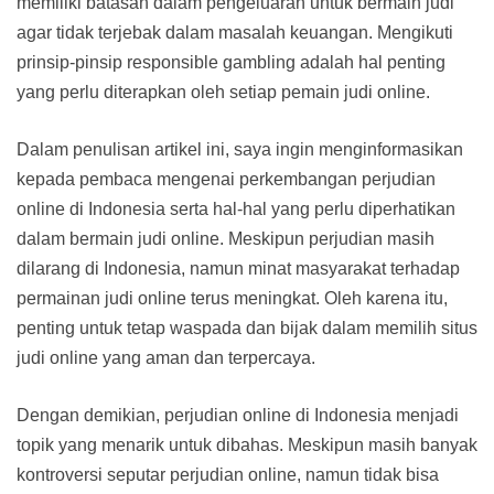
memiliki batasan dalam pengeluaran untuk bermain judi
agar tidak terjebak dalam masalah keuangan. Mengikuti
prinsip-pinsip responsible gambling adalah hal penting
yang perlu diterapkan oleh setiap pemain judi online.
Dalam penulisan artikel ini, saya ingin menginformasikan
kepada pembaca mengenai perkembangan perjudian
online di Indonesia serta hal-hal yang perlu diperhatikan
dalam bermain judi online. Meskipun perjudian masih
dilarang di Indonesia, namun minat masyarakat terhadap
permainan judi online terus meningkat. Oleh karena itu,
penting untuk tetap waspada dan bijak dalam memilih situs
judi online yang aman dan terpercaya.
Dengan demikian, perjudian online di Indonesia menjadi
topik yang menarik untuk dibahas. Meskipun masih banyak
kontroversi seputar perjudian online, namun tidak bisa